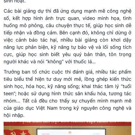
sinh hoạt.
Các bài giảng dự thi đã ứng dụng mạnh mẽ công nghệ
số, kết hợp hình ảnh trực quan, video minh họa, tình
huống mô phỏng, câu chuyện thực tế, giúp học sinh dễ
tiếp nhận và đồng cảm. Bên cạnh đó, không chỉ dừng ở
việc cảnh báo tác hại, nhiều bài giảng còn khơi dậy
năng lực phản biện, kỹ năng tự bảo vệ và lối sống tích
cực, giúp học sinh biết yêu quý bản thân, tôn trọng
người khác và nói “không” với thuốc lá...
Trưởng ban tổ chức cuộc thi đánh giá, nhiều tác phẩm
tiêu biểu thể hiện tư duy mới mẻ, lồng ghép kiến thức
sinh học, hóa học, kỹ năng sống; khai thác tâm lý “tuổi
teen”; hoặc sử dụng hình thức sân khấu hóa, tương tác
nhóm… Tất cả đều cho thấy sự chuyển mình mạnh mẽ
của giáo dục Việt Nam trong kỷ nguyên công nghệ và
hội nhập.