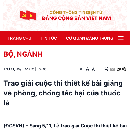
CỔNG THÔNG TIN ĐIỆN TỬ
ĐẢNG CỘNG SẢN VIỆT NAM
TRANG CHỦ
TIN TỨC
CƠ QUAN ĐẢNG TRUNG ƯƠNG
BỘ, NGÀNH
+
A
A
|
-
A
Thứ tư, 05/11/2025
|
15:38
Trao giải cuộc thi thiết kế bài giảng
về phòng, chống tác hại của thuốc
lá
(ĐCSVN) - Sáng 5/11, Lễ trao giải Cuộc thi thiết kế bài