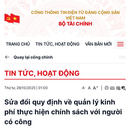
CỔNG THÔNG TIN ĐIỆN TỬ ĐẢNG CỘNG SẢN
VIỆT NAM
BỘ TÀI CHÍNH
TRANG CHỦ
TIN TỨC, HOẠT ĐỘNG
VĂN BẢN MỚI
XÂY 
Togg
navig
Quay lại cổng chính
TIN TỨC, HOẠT ĐỘNG
+
A
-
A
|
Thứ tư, 29/10/2025
|
01:00
A
Sửa đổi quy định về quản lý kinh
phí thực hiện chính sách với người
có công