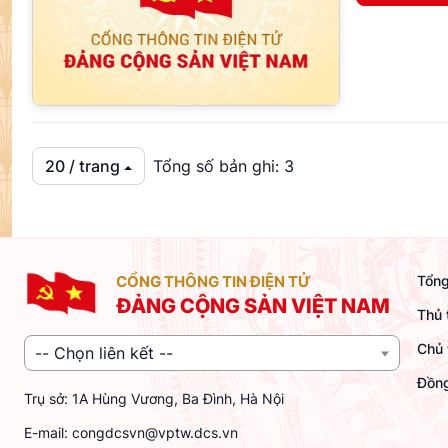
20 / trang
Tổng số bản ghi: 3
CỔNG THÔNG TIN ĐIỆN TỬ
Tổng
ĐẢNG CỘNG SẢN VIỆT NAM
Thủ 
Chủ 
-- Chọn liên kết --
Đồng
Trụ sở: 1A Hùng Vương, Ba Đình, Hà Nội
E-mail:
congdcsvn@vptw.dcs.vn