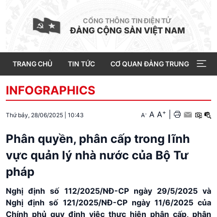
CỔNG THÔNG TIN ĐIỆN TỬ
ĐẢNG CỘNG SẢN VIỆT NAM
TRANG CHỦ
TIN TỨC
CƠ QUAN ĐẢNG TRUNG ƯƠNG
INFOGRAPHICS
+
A
A
|
-
Thứ bảy, 28/06/2025
|
10:43
A
Phân quyền, phân cấp trong lĩnh
vực quản lý nhà nước của Bộ Tư
pháp
Nghị định số 112/2025/NĐ-CP ngày 29/5/2025 và
Nghị định số 121/2025/NĐ-CP ngày 11/6/2025 của
Chính phủ quy định việc thực hiện phân cấp, phân