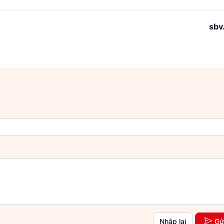
sbv
Nhập lại
Gử