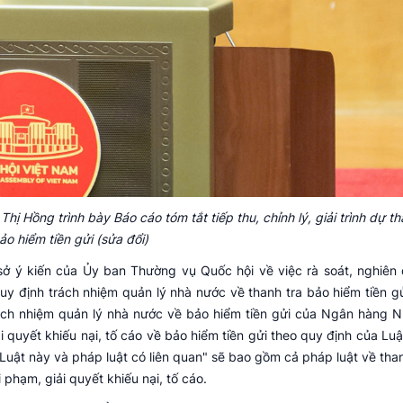
ồng trình bày Báo cáo tóm tắt tiếp thu, chỉnh lý, giải trình dự th
ảo hiểm tiền gửi (sửa đổi)
ơ sở ý kiến của Ủy ban Thường vụ Quốc hội về việc rà soát, nghiên
quy định trách nhiệm quản lý nhà nước về thanh tra bảo hiểm tiền gử
rách nhiệm quản lý nhà nước về bảo hiểm tiền gửi của Ngân hàng 
ải quyết khiếu nại, tố cáo về bảo hiểm tiền gửi theo quy định của Lu
 Luật này và pháp luật có liên quan" sẽ bao gồm cả pháp luật về tha
 phạm, giải quyết khiếu nại, tố cáo.