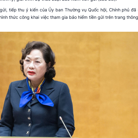
gửi, tiếp thu ý kiến của Ủy ban Thường vụ Quốc hội, Chính phủ đã c
ình thức công khai việc tham gia bảo hiểm tiền gửi trên trang thông