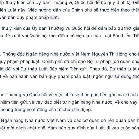
ếp thu ý kiến của Ủy ban Thường vụ Quốc hội để bỏ quy định tại Đi
hiện Luật này. Việc hướng dẫn của Chính phủ sẽ thực hiện theo th
 văn bản quy phạm pháp luật.
iếp thu ý kiến của Ủy ban Thường vụ Quốc hội để đảm bảo đủ thời gi
phủ đề xuất với Quốc hội thời điểm có hiệu lực của Luật Bảo hiểm Ti
huật. Thống đốc Ngân hàng Nhà nước Việt Nam Nguyễn Thị Hồng cho b
uy phạm pháp luật, Chính phủ đã chỉ đạo Bộ Tư pháp (cơ quan chủ 
uật đối với Dự thảo Luật Bảo hiểm Tiền gửi. Theo đó, Dự thảo Luật
luật về ban hành văn bản quy phạm pháp luật, ngôn ngữ sử dụng th
n Thường vụ Quốc hội về việc chia sẻ thông tin tiền gửi của khách 
 hiểm tiền gửi, về vay đặc biệt từ Ngân hàng Nhà nước, về cho vay 
g hoảng trong hoạt động của tổ chức tín dụng.
o Ngân hàng Nhà nước Việt Nam và các cơ quan có liên quan ban 
Luật một cách chặt chẽ, đảm bảo quy định của Luật đi vào cuộc số