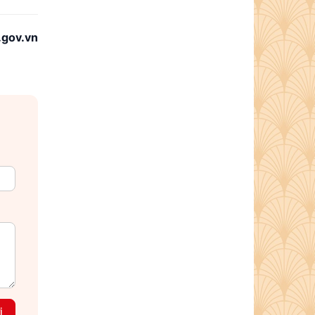
.gov.vn
i