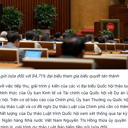
gửi (sửa đổi) với 94,71% đại biểu tham gia biểu quyết tán thành
iệc tiếp thu, giải trình ý kiến của các vị đại biểu Quốc hội thảo lu
 chính thức của Ủy ban Kinh tế và Tài chính của Quốc hội về Dự án 
c hội. Trên cơ sở báo cáo của Chính phủ, Ủy ban Thường vụ Quốc hộ
 lý dự thảo Luật và có đề nghị Dự thảo Luật của Chính phủ cần có th
hất lượng của Dự thảo Luật trình Quốc hội xem xét thông qua tại kỳ
đốc Ngân hàng Nhà nước Việt Nam Nguyễn Thị Hồng thừa ủy quyền
ỉnh lý, giải trình dự thảo Luật Bảo hiểm tiền gửi (sửa đổi).