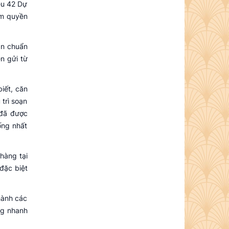
ều 42 Dự
ẩm quyền
an chuẩn
ền gửi từ
iết, căn
trì soạn
 đã được
ống nhất
hàng tại
đặc biệt
hành các
ng nhanh