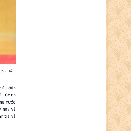
ảo Luật
 cứu dẫn
i, Chính
Nhà nước
ật này và
nh tra và