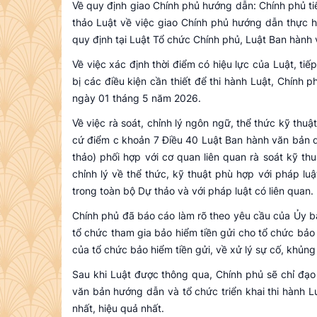
Về quy định giao Chính phủ hướng dẫn: Chính phủ ti
thảo Luật về việc giao Chính phủ hướng dẫn thực 
quy định tại Luật Tổ chức Chính phủ, Luật Ban hành
Về việc xác định thời điểm có hiệu lực của Luật, t
bị các điều kiện cần thiết để thi hành Luật, Chính 
ngày 01 tháng 5 năm 2026.
Về việc rà soát, chỉnh lý ngôn ngữ, thể thức kỹ t
cứ điểm c khoản 7 Điều 40 Luật Ban hành văn bản q
thảo) phối hợp với cơ quan liên quan rà soát kỹ th
chỉnh lý về thể thức, kỹ thuật phù hợp với pháp 
trong toàn bộ Dự thảo và với pháp luật có liên quan.
Chính phủ đã báo cáo làm rõ theo yêu cầu của Ủy ba
tổ chức tham gia bảo hiểm tiền gửi cho tổ chức bảo
của tổ chức bảo hiểm tiền gửi, về xử lý sự cố, khủn
Sau khi Luật được thông qua, Chính phủ sẽ chỉ đạ
văn bản hướng dẫn và tổ chức triển khai thi hành 
nhất, hiệu quả nhất.