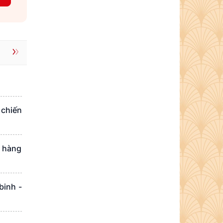
 chiến
n hàng
binh -