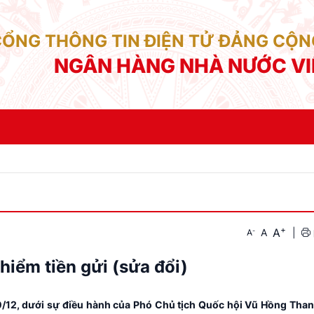
CỔNG THÔNG TIN ĐIỆN TỬ ĐẢNG CỘN
NGÂN HÀNG NHÀ NƯỚC V
+
A
-
A
|
A
hiểm tiền gửi (sửa đổi)
10/12, dưới sự điều hành của Phó Chủ tịch Quốc hội Vũ Hồng Tha