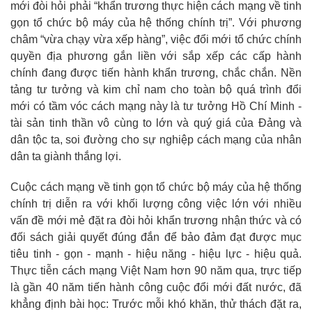
mới đòi hỏi phải “khẩn trương thực hiện cách mạng về tinh
gọn tổ chức bộ máy của hệ thống chính trị”. Với phương
châm “vừa chạy vừa xếp hàng”, việc đổi mới tổ chức chính
quyền địa phương gắn liền với sắp xếp các cấp hành
chính đang được tiến hành khẩn trương, chắc chắn. Nền
tảng tư tưởng và kim chỉ nam cho toàn bộ quá trình đổi
mới có tầm vóc cách mạng này là tư tưởng Hồ Chí Minh -
tài sản tinh thần vô cùng to lớn và quý giá của Đảng và
dân tộc ta, soi đường cho sự nghiệp cách mạng của nhân
dân ta giành thắng lợi.
Cuộc cách mạng về tinh gọn tổ chức bộ máy của hệ thống
chính trị diễn ra với khối lượng công việc lớn với nhiều
vấn đề mới mẻ đặt ra đòi hỏi khẩn trương nhận thức và có
đối sách giải quyết đúng đắn để bảo đảm đạt được mục
tiêu tinh - gọn - mạnh - hiệu năng - hiệu lực - hiệu quả.
Thực tiễn cách mạng Việt Nam hơn 90 năm qua, trực tiếp
là gần 40 năm tiến hành công cuộc đổi mới đất nước, đã
khẳng định bài học: Trước mỗi khó khăn, thử thách đặt ra,