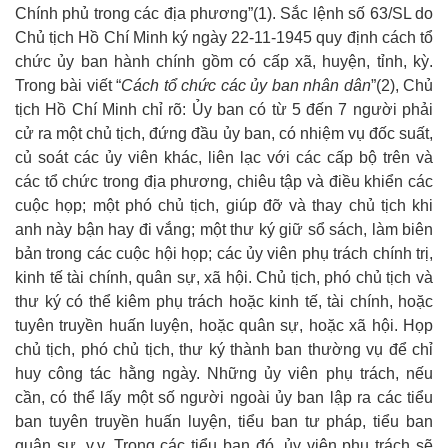
Chính phủ trong các địa phương”
(1)
. Sắc lệnh số 63/SL do
Chủ tịch Hồ Chí Minh ký ngày 22-11-1945 quy định cách tổ
chức ủy ban hành chính gồm có cấp xã, huyện, tỉnh, kỳ.
Trong bài viết “
Cách
tổ chức các ủy ban nhân
dân
”
(2)
, Chủ
tịch Hồ Chí Minh chỉ rõ: Ủy ban có từ 5 đến 7 người phải
cử ra một chủ tịch, đứng đầu ủy ban, có nhiệm vụ đốc suất,
củ soát các ủy viên khác, liên lạc với các cấp bộ trên và
các tổ chức trong địa phương, chiêu tập và điều khiển các
cuộc họp; một phó chủ tịch, giúp đỡ và thay chủ tịch khi
anh này bận hay đi vắng; một thư ký giữ sổ sách, làm biên
bản trong các cuộc hội họp; các ủy viên phụ trách chính trị,
kinh tế tài chính, quân sự, xã hội. Chủ tịch, phó chủ tịch và
thư ký có thể kiêm phụ trách hoặc kinh tế, tài chính, hoặc
tuyên truyền huấn luyện, hoặc quân sự, hoặc xã hội. Họp
chủ tịch, phó chủ tịch, thư ký thành ban thường vụ để chỉ
huy công tác hằng ngày. Những ủy viên phụ trách, nếu
cần, có thể lấy một số người ngoài ủy ban lập ra các tiểu
ban tuyên truyền huấn luyện, tiểu ban tư pháp, tiểu ban
quân sự, v.v. Trong các tiểu ban đó, ủy viên phụ trách sẽ