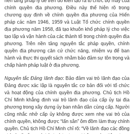
nền tảng pháp lý để trên đó kiến tạo ra tổ chức bộ máy của
chính quyền địa phương. Điều này thể hiện rõ trong
chương quy định về chính quyền địa phương của Hiến
pháp các năm 1946, 1959 và Luật Tổ chức chính quyền
địa phương năm 1958, đã tạo khuôn khổ pháp lý cho việc
tạo lập và vận hành của các thành tố trong chính quyền địa
phương. Trên nền tảng nguyên tắc pháp quyền, chính
quyền địa phương căn cứ chức năng, nhiệm vụ để ban
hành và thực thi quyết sách nhằm bảo đảm sự tôn trọng và
chấp hành pháp luật ở địa phương.
Nguyên tắc Đảng lãnh đạo
: Bảo đảm vai trò lãnh đạo của
Đảng được xác lập là nguyên tắc cơ bản đối với tổ chức
và hoạt động của chính quyền địa phương. Chủ tịch Hồ
Chí Minh khẳng định vai trò lãnh đạo của cấp ủy tại địa
phương trong xây dựng ủy ban nhân dân cùng cấp. Người
cũng nhắc nhở cấp ủy không được xem nhẹ vai trò của
chính quyền, không được “lấn sân” ôm đồm làm thay chính
quyền. Chủ tịch Hồ Chí Minh chỉ rõ: “Về lãnh đạo các đồng