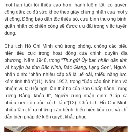
một hạn tuổi tối thiểu cao hơn; hạnh kiểm tốt; có quyền
công dân; có đủ sức khỏe theo giấy chứng nhận của một y
sĩ công. Đồng bào dân tộc thiểu số, cựu binh thương binh,
quân nhân có chiến công sẽ được ưu đãi trong việc tuyển
dụng.
Chủ tịch Hồ Chí Minh chú trọng phòng, chống các biểu
hiện tiêu cực trong hoạt động của chính quyền địa
phương. Năm 1948, trong “
Thư
gửi Ủy ban nhân dân tỉnh
và huyện ba tỉnh Bắc Ninh, Bắc Giang, Lạng
Sơn
”, Người
nhận định: “phần nhiều cấp xã là uể oải, thiếu năng lực,
kém tinh thần”
(
11
)
. Năm 1952, trong “Báo cáo tình hình và
nhiệm vụ tại Hội nghị lần thứ ba của Ban Chấp hành Trung
ương Đảng, khóa II”, Người cũng nhận định: “Cấp xã
nhiều nơi còn xộc xệch lắm”
(
12
)
. Chủ tịch Hồ Chí Minh
nhiều lần chỉ ra những căn bệnh, biểu hiện tiêu cực và chỉ
dẫn biện pháp để kiên quyết khắc phục.