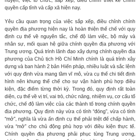
huyện, việc tổ chức, sắp xếp, điều chỉnh thiết kế chính
quyền cấp tỉnh và cấp xã hiện nay.
Yêu cầu quan trọng của việc sắp xếp, điều chỉnh chính
quyền địa phương hiện nay là hoàn thiện thể chế với quy
định cụ thể về nguyên tắc, chế độ làm việc, bộ máy và
nhân sự, mối quan hệ giữa chính quyền địa phương với
Trung ương. Quá trình lãnh đạo xây dựng chính quyền địa
phương của Chủ tịch Hồ Chí Minh chính là quá trình xây
dựng và ban hành 2 bản Hiến pháp, nhiều luật và sắc lệnh
với quy định vừa mang tầm vĩ mô, vừa cụ thể chi tiết định
hình nên khung thể chế cho sự vận hành phù hợp điều
kiện, đặc điểm từng thời kỳ. Trong đó, quy định rất toàn
diện, cụ thể về vị trí, vai trò, chức năng, nhiệm vụ, cơ cấu tổ
chức, chế độ làm việc của các thành tố trong chính quyền
địa phương. Quy định này vừa có tính “đóng”, vừa có tính
“mở”, nghĩa là vừa ấn định cụ thể phải triệt để chấp hành,
vừa “mở” cho chủ động phù hợp với điều kiện thực tế.
Chính quyền địa phương phải phục tùng Trung ương,