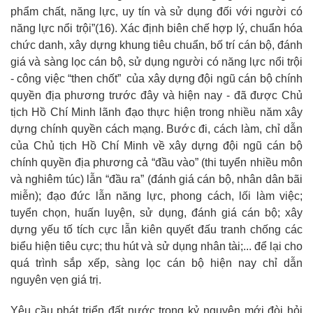
phẩm chất, năng lực, uy tín và sử dụng đối với người có
năng lực nổi trội”
(
16
)
. Xác định biên chế hợp lý, chuẩn hóa
chức danh, xây dựng khung tiêu chuẩn, bố trí cán bộ, đánh
giá và sàng lọc cán bộ, sử dụng người có năng lực nổi trội
- công việc “then chốt” của xây dựng đội ngũ cán bộ chính
quyền địa phương trước đây và hiện nay - đã được Chủ
tịch Hồ Chí Minh lãnh đạo thực hiện trong nhiều năm xây
dựng chính quyền cách mạng. Bước đi, cách làm, chỉ dẫn
của Chủ tịch Hồ Chí Minh về xây dựng đội ngũ cán bộ
chính quyền địa phương cả “đầu vào” (thi tuyển nhiều môn
và nghiêm túc) lẫn “đầu ra” (đánh giá cán bộ, nhân dân bãi
miễn); đạo đức lẫn năng lực, phong cách, lối làm việc;
tuyển chọn, huấn luyện, sử dụng, đánh giá cán bộ; xây
dựng yếu tố tích cực lẫn kiên quyết đấu tranh chống các
biểu hiện tiêu cực; thu hút và sử dụng nhân tài;... để lại cho
quá trình sắp xếp, sàng lọc cán bộ hiện nay chỉ dẫn
nguyên vẹn giá trị.
Yêu cầu phát triển đất nước trong kỷ nguyên mới đòi hỏi