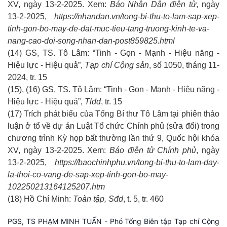
XV, ngày 13-2-2025. Xem:
Báo Nhân Dân điện tử
, ngày
13-2-2025,
https://nhandan.vn/tong-bi-thu-to-lam-sap-xep-
tinh-gon-bo-may-de-dat-muc-tieu-tang-truong-kinh-te-va-
nang-cao-doi-song-nhan-dan-post859825.html
(14) GS, TS. Tô Lâm: “Tinh - Gọn - Mạnh - Hiệu năng -
Hiệu lực - Hiệu quả”,
Tạp chí Cộng sản
, số 1050, tháng 11-
2024, tr. 15
(15), (16) GS, TS. Tô Lâm: “Tinh - Gọn - Mạnh - Hiệu năng -
Hiệu lực - Hiệu quả”,
Tlđd
, tr. 15
(17) Trích phát biểu của Tổng Bí thư Tô Lâm tại phiên thảo
luận ở tổ về dự án Luật Tổ chức Chính phủ (sửa đổi) trong
chương trình Kỳ họp bất thường lần thứ 9, Quốc hội khóa
XV, ngày 13-2-2025. Xem:
Báo điện tử Chính phủ
, ngày
13-2-2025,
https://baochinhphu.vn/tong-bi-thu-to-lam-day-
la-thoi-co-vang-de-sap-xep-tinh-gon-bo-may-
102250213164125207.htm
(18) Hồ Chí Minh:
Toàn tập, Sđd
, t. 5, tr. 460
PGS, TS PHẠM MINH TUẤN - Phó Tổng Biên tập Tạp chí Cộng