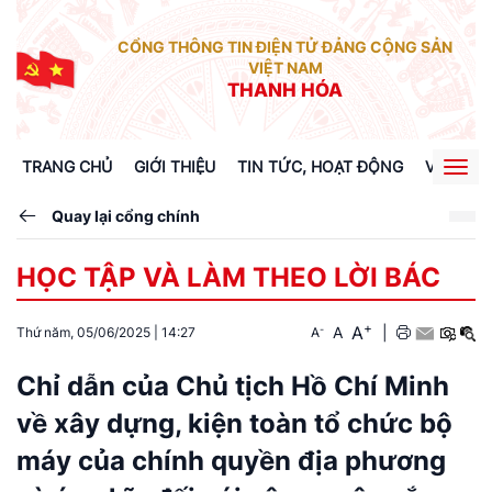
CỔNG THÔNG TIN ĐIỆN TỬ ĐẢNG CỘNG SẢN
VIỆT NAM
THANH HÓA
TRANG CHỦ
GIỚI THIỆU
TIN TỨC, HOẠT ĐỘNG
VĂN BẢN
Togg
navig
Quay lại cổng chính
HỌC TẬP VÀ LÀM THEO LỜI BÁC
+
A
-
A
|
Thứ năm, 05/06/2025
|
14:27
A
Chỉ dẫn của Chủ tịch Hồ Chí Minh
về xây dựng, kiện toàn tổ chức bộ
máy của chính quyền địa phương