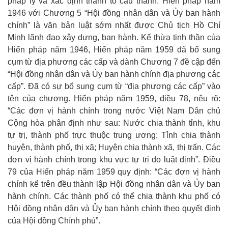
pháp lý và xác định thành tố cấu thành. Hiến pháp năm
1946 với Chương 5 “Hội đồng nhân dân và Ủy ban hành
chính” là văn bản luật sớm nhất được Chủ tịch Hồ Chí
Minh lãnh đạo xây dựng, ban hành. Kế thừa tinh thần của
Hiến pháp năm 1946, Hiến pháp năm 1959 đã bổ sung
cụm từ địa phương các cấp và dành Chương 7 đề cập đến
“Hội đồng nhân dân và Ủy ban hành chính địa phương các
cấp”. Đã có sự bổ sung cụm từ “địa phương các cấp” vào
tên của chương. Hiến pháp năm 1959, điều 78, nêu rõ:
“Các đơn vị hành chính trong nước Việt Nam Dân chủ
Cộng hòa phân định như sau: Nước chia thành tỉnh, khu
tự trị, thành phố trực thuộc trung ương; Tỉnh chia thành
huyện, thành phố, thị xã; Huyện chia thành xã, thị trấn. Các
đơn vị hành chính trong khu vực tự trị do luật định”. Điều
79 của Hiến pháp năm 1959 quy định: “Các đơn vị hành
chính kể trên đều thành lập Hội đồng nhân dân và Ủy ban
hành chính. Các thành phố có thể chia thành khu phố có
Hội đồng nhân dân và Ủy ban hành chính theo quyết định
của Hội đồng Chính phủ”.