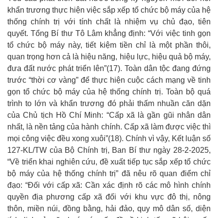
khẩn trương thực hiện việc sắp xếp tổ chức bộ máy của hệ
thống chính trị với tính chất là nhiệm vụ chủ đạo, tiên
quyết. Tổng Bí thư Tô Lâm khẳng định: “Với việc tinh gọn
tổ chức bộ máy này, tiết kiệm tiền chỉ là một phần thôi,
quan trọng hơn cả là hiệu năng, hiệu lực, hiệu quả bộ máy,
đưa đất nước phát triển lên”
(
17
)
. Toàn dân tộc đang đứng
trước “thời cơ vàng” để thực hiện cuộc cách mạng về tinh
gọn tổ chức bộ máy của hệ thống chính trị. Toàn bộ quá
trình to lớn và khẩn trương đó phải thấm nhuần căn dặn
của Chủ tịch Hồ Chí Minh: “Cấp xã là gần gũi nhân dân
nhất, là nền tảng của hành chính. Cấp xã làm được việc thì
mọi công việc đều xong xuôi”
(
18
)
. Chính vì vậy, Kết luận số
127-KL/TW của Bộ Chính trị, Ban Bí thư ngày 28-2-2025,
“Về triển khai nghiên cứu, đề xuất tiếp tục sắp xếp tổ chức
bộ máy của hệ thống chính trị” đã nêu rõ quan điểm chỉ
đạo: “Đối với cấp xã: Cần xác định rõ các mô hình chính
quyền địa phương cấp xã đối với khu vực đô thị, nông
thôn, miền núi, đồng bằng, hải đảo, quy mô dân số, diện