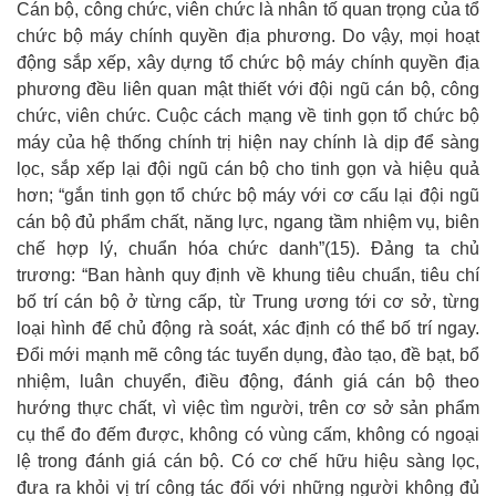
Cán bộ, công chức, viên chức là nhân tố quan trọng của tổ
chức bộ máy chính quyền địa phương. Do vậy, mọi hoạt
động sắp xếp, xây dựng tổ chức bộ máy chính quyền địa
phương đều liên quan mật thiết với đội ngũ cán bộ, công
chức, viên chức. Cuộc cách mạng về tinh gọn tổ chức bộ
máy của hệ thống chính trị hiện nay chính là dịp để sàng
lọc, sắp xếp lại đội ngũ cán bộ cho tinh gọn và hiệu quả
hơn; “gắn tinh gọn tổ chức bộ máy với cơ cấu lại đội ngũ
cán bộ đủ phẩm chất, năng lực, ngang tầm nhiệm vụ, biên
chế hợp lý, chuẩn hóa chức danh”
(
15
)
. Đảng ta chủ
trương: “Ban hành quy định về khung tiêu chuẩn, tiêu chí
bố trí cán bộ ở từng cấp, từ Trung ương tới cơ sở, từng
loại hình để chủ động rà soát, xác định có thể bố trí ngay.
Đổi mới mạnh mẽ công tác tuyển dụng, đào tạo, đề bạt, bổ
nhiệm, luân chuyển, điều động, đánh giá cán bộ theo
hướng thực chất, vì việc tìm người, trên cơ sở sản phẩm
cụ thể đo đếm được, không có vùng cấm, không có ngoại
lệ trong đánh giá cán bộ. Có cơ chế hữu hiệu sàng lọc,
đưa ra khỏi vị trí công tác đối với những người không đủ