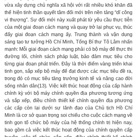
vừa xây dựng chủ nghĩa xã hội với rất nhiều khó khăn đã
thể hiện tinh thần quyết tâm đổi mới trên nền tảng “dĩ công
vi thượng”. Sự đổi mới này xuất phát từ yêu cầu thực tiễn
của một giai đoạn cách mạng và quay trở lại phục vụ, thúc
đẩy giai đoạn cách mạng ấy. Trung thành và vận dụng
sáng tạo tư tưởng Hồ Chí Minh, Tổng Bí thư Tô Lâm nhấn
mạnh: Mỗi giai đoạn cách mạng phải có bộ máy để thực thi
đường lối, chính sách pháp luật, bảo đảm mục tiêu cho
từng giai đoạn phát triển. Đây là thời điểm vàng triển khai
tinh gọn, sắp xếp bộ máy để đạt được các mục tiêu đề ra,
trong đó có mục tiêu tăng trưởng kinh tế và nâng cao đời
sống nhân dân
(
13
)
.
Việc kết thúc hoạt động của cấp hành
chính kỳ với bộ máy chính quyền địa phương tương ứng
và sắp xếp, điều chỉnh thiết kế chính quyền địa phương
các cấp còn lại dưới sự lãnh đạo của Chủ tịch Hồ Chí
Minh là cơ sở quan trọng soi chiếu cho cuộc cách mạng về
tinh gọn tổ chức bộ máy của hệ thống chính trị hiện nay,
bao gồm cả việc kết thúc hoạt động của chính quyền cấp