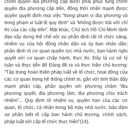
chính quyền địa phương cấp dưới phải phục tùng chính
quyền địa phương cấp trên, đồng thời nhấn mạnh được
quyền quyết định mọi việc “trong phạm vi địa phương và
trong phạm vi luật lệ quy định” và “không được trái với chỉ
thị của các cấp trên”. Mặt khác, Chủ tịch Hồ Chí Minh lãnh
đạo xây dựng thể chế với sự phân định rất rõ chức năng,
nhiệm vụ của hội đồng nhân dân và ủy ban nhân dân;
phân định rõ cơ quan quyền lực nhà nước, ban hành nghị
quyết với cơ quan chấp hành, thực thi. Đây là cơ sở lý
luận và thực tiễn để Đảng đề ra và thực hiện chủ trương:
“Tập trung hoàn thiện pháp luật về tổ chức, hoạt động của
các cơ quan trong hệ thống chính trị, gắn với tinh thần đẩy
mạnh phân cấp, phân quyền với phương châm “địa
phương quyết, địa phương làm, địa phương chịu trách
nhiệm”... Quy định rõ nhiệm vụ, quyền hạn của các cơ
quan, tổ chức, cá nhân trong bộ máy nhà nước, bảo đảm
sự phân biệt rõ cấp ban hành chủ trương, chính sách,
pháp luật với cấp tổ chức thực hiện”
(
14
)
.