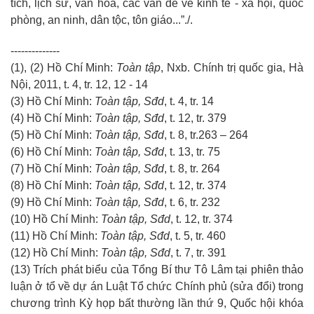
tích, lịch sử, văn hoá, các vấn đề về kinh tế - xã hội, quốc
phòng, an ninh, dân tộc, tôn giáo...”./.
--------------
(1), (2) Hồ Chí Minh:
Toàn tập
, Nxb. Chính trị quốc gia, Hà
Nội, 2011, t. 4, tr. 12, 12 - 14
(3) Hồ Chí Minh:
Toàn tập, Sđd
, t. 4, tr. 14
(4) Hồ Chí Minh:
Toàn tập, Sđd
, t. 12, tr. 379
(5) Hồ Chí Minh:
Toàn tập, Sđd
, t. 8, tr.263 – 264
(6) Hồ Chí Minh:
Toàn tập, Sđd
, t. 13, tr. 75
(7) Hồ Chí Minh:
Toàn tập, Sđd
, t. 8, tr. 264
(8) Hồ Chí Minh:
Toàn tập, Sđd
, t. 12, tr. 374
(9) Hồ Chí Minh:
Toàn tập, Sđd
, t. 6, tr. 232
(10) Hồ Chí Minh:
Toàn tập, Sđd
, t. 12, tr. 374
(11) Hồ Chí Minh:
Toàn tập, Sđd
, t. 5, tr. 460
(12) Hồ Chí Minh:
Toàn tập, Sđd
, t. 7, tr. 391
(13) Trích phát biểu của Tổng Bí thư Tô Lâm tại phiên thảo
luận ở tổ về dự án Luật Tổ chức Chính phủ (sửa đổi) trong
chương trình Kỳ họp bất thường lần thứ 9, Quốc hội khóa