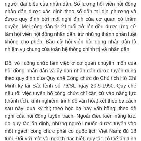
người đại biểu của nhân dân. Số lượng hội viên hội đồng
nhân dân được xác định theo số dân tại địa phương và
được quy định bởi một nghị định của cơ quan có thẩm
quyền. Mọi công dân từ 21 tuổi trở lên đều được ứng cử
làm hội viên hội đồng nhân dân, trừ những thành phần luật
không cho phép. Bầu cử hội viên hội đồng nhân dân là
nhiệm vụ chung của toàn hệ thống chính trị và nhân dân.
Đối với công chức làm việc ở cơ quan chuyên môn của
hội đồng nhân dân và ủy ban nhân dân được tuyển dụng
theo quy định của Quy chế Công chức do Chủ tịch Hồ Chí
Minh ký tại Sắc lệnh số 76/SL ngày 20-5-1950. Quy chế
nêu rõ: việc tuyển bổ công chức chỉ căn cứ vào năng lực
(thành tích, kinh nghiệm, trình độ văn hóa) xét theo ba cách
sau này: qua kỳ thi; theo học bạ hay văn bằng; theo đề
nghị của hội đồng tuyển trạch. Ngoài điều kiện năng lực,
do quy tắc ấn định, những người muốn được tuyển vào
một ngạch công chức phải có quốc tịch Việt Nam; đủ 18
tuổi. Đối với một vài ngạch đặc biệt, quy tắc có thể ấn định