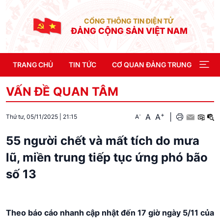
CỔNG THÔNG TIN ĐIỆN TỬ
ĐẢNG CỘNG SẢN VIỆT NAM
TRANG CHỦ
TIN TỨC
CƠ QUAN ĐẢNG TRUNG ƯƠNG
VẤN ĐỀ QUAN TÂM
+
A
A
|
-
A
Thứ tư, 05/11/2025
|
21:15
55 người chết và mất tích do mưa
lũ, miền trung tiếp tục ứng phó bão
số 13
Theo báo cáo nhanh cập nhật đến 17 giờ ngày 5/11 của