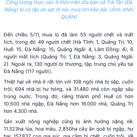
Cõng lương thực vào 4 thôn trên địa bàn xã Trà Tân (Đà
Nẵng) bị cô lập do sạt lở núi, mưa lớn kéo dài. (Ảnh: ANH
QUÂN)
Đến chiều 5/11,
mưa lũ
đã làm 55 người chết và mất
tích, trong đó 49 người chết (Hà Tĩnh: 1, Quảng Trị: 10,
Huế: 15, Đà Nẵng: 15, Quảng Ngãi: 4, Lâm Đồng: 4), 6
người mất tích (Quảng Trị: 1, Đà Nẵng: 3, Quảng Ngãi:
2). Ngoài ra, 130 người bị thương, tập trung chủ yếu tại
Đà Nẵng (117 người).
Thiệt hại
về nhà ở rất lớn với 108 ngôi nhà bị sập, cuốn
trôi; 694 nhà bị hư hỏng, và 31.480 nhà còn ngập sâu
trong nước. Trong đó, riêng thành phố Huế có hơn
10.500 nhà ngập, Đà Nẵng hơn 16.000 nhà, Quảng Trị
hơn 4.300 nhà.
Sản xuất nông nghiệp cũng bị ảnh hưởng nặng nề:
11.323ha lúa, hoa màu, 2.850ha cây ăn quả bị ngập, hư
hại; 157.837 con gia súc, gia cầm bị chết, cuốn trôi. Về