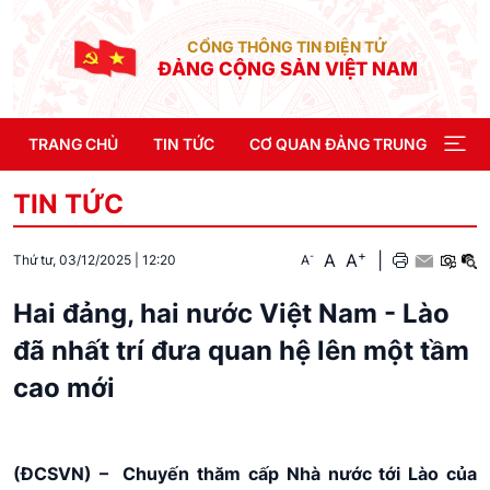
CỔNG THÔNG TIN ĐIỆN TỬ
ĐẢNG CỘNG SẢN VIỆT NAM
TRANG CHỦ
TIN TỨC
CƠ QUAN ĐẢNG TRUNG ƯƠNG
TIN TỨC
+
A
A
|
-
A
Thứ tư, 03/12/2025
|
12:20
Hai đảng, hai nước Việt Nam - Lào
đã nhất trí đưa quan hệ lên một tầm
cao mới
(ĐCSVN) –
Chuyến thăm cấp Nhà nước tới Lào của