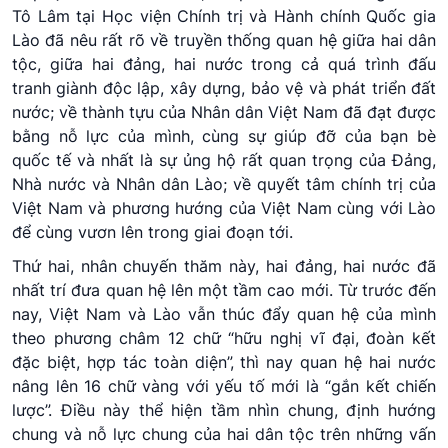
Tô Lâm tại Học viện Chính trị và Hành chính Quốc gia
Lào đã nêu rất rõ về truyền thống quan hệ giữa hai dân
tộc, giữa hai đảng, hai nước trong cả quá trình đấu
tranh giành độc lập, xây dựng, bảo vệ và phát triển đất
nước; về thành tựu của Nhân dân Việt Nam đã đạt được
bằng nỗ lực của mình, cùng sự giúp đỡ của bạn bè
quốc tế và nhất là sự ủng hộ rất quan trọng của Đảng,
Nhà nước và Nhân dân Lào; về quyết tâm chính trị của
Việt Nam và phương hướng của Việt Nam cùng với Lào
để cùng vươn lên trong giai đoạn tới.
Thứ hai, nhân chuyến thăm này, hai đảng, hai nước đã
nhất trí đưa quan hệ lên một tầm cao mới. Từ trước đến
nay, Việt Nam và Lào vẫn thúc đẩy quan hệ của mình
theo phương châm 12 chữ “hữu nghị vĩ đại, đoàn kết
đặc biệt, hợp tác toàn diện”, thì nay quan hệ hai nước
nâng lên 16 chữ vàng với yếu tố mới là “gắn kết chiến
lược”. Điều này thể hiện tầm nhìn chung, định hướng
chung và nỗ lực chung của hai dân tộc trên những vấn