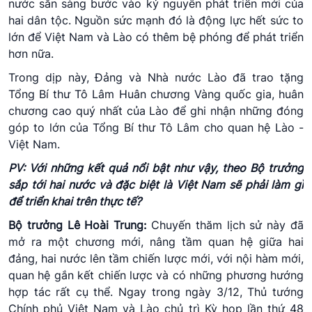
nước sẵn sàng bước vào kỷ nguyên phát triển mới của
hai dân tộc. Nguồn sức mạnh đó là động lực hết sức to
lớn để Việt Nam và Lào có thêm bệ phóng để phát triển
hơn nữa.
Trong dịp này, Đảng và Nhà nước Lào đã trao tặng
Tổng Bí thư Tô Lâm Huân chương Vàng quốc gia, huân
chương cao quý nhất của Lào để ghi nhận những đóng
góp to lớn của Tổng Bí thư Tô Lâm cho quan hệ Lào -
Việt Nam.
PV: Với những kết quả nổi bật như vậy, theo Bộ trưởng
sắp tới hai nước và đặc biệt là Việt Nam sẽ phải làm gì
để triển khai trên thực tế?
Bộ trưởng Lê Hoài Trung:
Chuyến thăm lịch sử này đã
mở ra một chương mới, nâng tầm quan hệ giữa hai
đảng, hai nước lên tầm chiến lược mới, với nội hàm mới,
quan hệ gắn kết chiến lược và có những phương hướng
hợp tác rất cụ thể. Ngay trong ngày 3/12, Thủ tướng
Chính phủ Việt Nam và Lào chủ trì Kỳ họp lần thứ 48