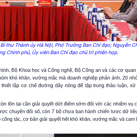
 Bí thư Thành ủy Hà Nội, Phó Trưởng Ban Chỉ đạo; Nguyễn C
g Chính phủ, Ủy viên Ban Chỉ đạo chủ trì phiên họp.
chính, Bộ Khoa học và Công nghệ, Bộ Công an và các cơ quan 
nhóm khó khăn, vướng mắc mà doanh nghiệp phản ánh, 20 nh
hiết lập cơ chế đường dây nóng để tập trung thảo luận, xử 
 tồn tại cần giải quyết dứt điểm sớm đối với các nhiệm vụ 
lược chuyển đổi số, còn 7 bộ chưa ban hành chiến lược dữ liệ
ổ công tác, cơ bản giải quyết hết khó khăn, vướng mắc và cam