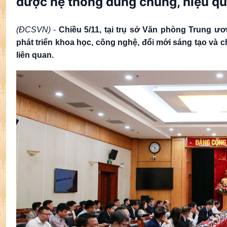
được hệ thống dùng chung, hiệu q
(ĐCSVN)
-
Chiều 5/11, tại trụ sở Văn phòng Trung ư
phát triển khoa học, công nghệ, đổi mới sáng tạo và 
liên quan.