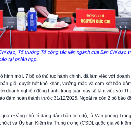
hỉ đạo, Tổ trưởng Tổ công tác liên ngành của Ban Chỉ đạo
tr
cáo tại phiên họp.
mô hình mới, 7 bộ có thủ tục hành chính, đã làm việc với doan
 bản giải quyết hết khó khăn, vướng mắc và cam kết bảo đả
 với doanh nghiệp đồng hành, trong tuần này sẽ làm việc với T
ể bảo đảm hoàn thành trước 31/12/2025. Ngoài ra còn 2 bộ báo 
 quan Đảng chủ trì đang đảm bảo tiến độ, là Văn phòng Tru
chức) và Ủy ban Kiểm tra Trung ương (CSDL quốc gia về kiểm s