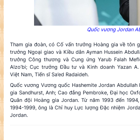
Quốc vương
Jordan
Ab
Tham gia đoàn, có Cố vấn trưởng Hoàng gia về tôn 
trưởng Ngoại giao và Kiều dân Ayman Hussein Abdull
trưởng Công thương và Cung ứng Yarub Falah Mefl
Alzo’bi; Cục trưởng Đầu tư và Kinh doanh Yazan A.
Việt Nam, Tiến sĩ Sa’ed Radaideh.
Quốc vương Vương quốc Hashemite Jordan Abdullah II 
gia Sandhurst, Anh; Cao đẳng Pembroke, Đại học Oxfo
Quân đội Hoàng gia Jordan. Từ năm 1993 đến 1994,
1994-1999, ông là Chỉ huy Lực lượng Đặc nhiệm Jor
Jordan.