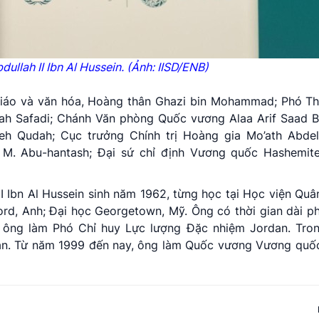
dullah
II
Ibn
Al
Hussein
. (Ảnh: IISD/ENB)
giáo và văn hóa, Hoàng thân Ghazi bin Mohammad; Phó Th
ah Safadi; Chánh Văn phòng Quốc vương Alaa Arif Saad B
eh Qudah; Cục trưởng Chính trị Hoàng gia Mo’ath Abde
 M. Abu-hantash; Đại sứ chỉ định Vương quốc Hashemite
Ibn Al Hussein sinh năm 1962, từng học tại Học viện Qu
rd, Anh; Đại học Georgetown, Mỹ. Ông có thời gian dài p
 ông làm Phó Chỉ huy Lực lượng Đặc nhiệm Jordan. Tron
dan. Từ năm 1999 đến nay, ông làm Quốc vương Vương quố