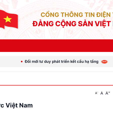
CỔNG THÔNG TIN ĐIỆN
ĐẢNG CỘNG SẢN VIỆT
Đổi mới tư duy phát triển kết cấu hạ tầng
[Ả
+
A
A
-
A
c Việt Nam