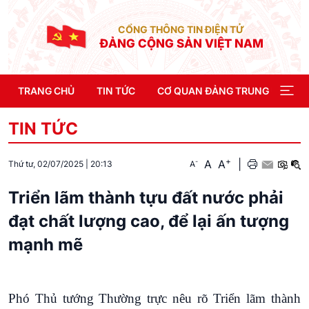
CỔNG THÔNG TIN ĐIỆN TỬ
ĐẢNG CỘNG SẢN VIỆT NAM
TRANG CHỦ
TIN TỨC
CƠ QUAN ĐẢNG TRUNG ƯƠNG
TIN TỨC
+
A
A
|
-
A
Thứ tư, 02/07/2025
|
20:13
Triển lãm thành tựu đất nước phải
đạt chất lượng cao, để lại ấn tượng
mạnh mẽ
Phó Thủ tướng Thường trực nêu rõ Triển lãm thành