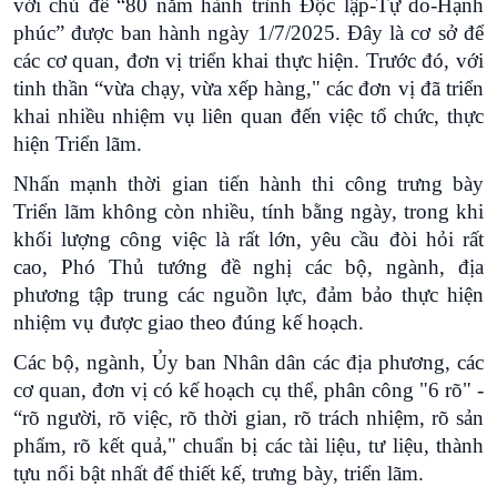
với chủ đề “80 năm hành trình Độc lập-Tự do-Hạnh
phúc” được ban hành ngày 1/7/2025. Đây là cơ sở để
các cơ quan, đơn vị triển khai thực hiện. Trước đó, với
tinh thần “vừa chạy, vừa xếp hàng," các đơn vị đã triển
khai nhiều nhiệm vụ liên quan đến việc tổ chức, thực
hiện Triển lãm.
Nhấn mạnh thời gian tiến hành thi công trưng bày
Triển lãm không còn nhiều, tính bằng ngày, trong khi
khối lượng công việc là rất lớn, yêu cầu đòi hỏi rất
cao, Phó Thủ tướng đề nghị các bộ, ngành, địa
phương tập trung các nguồn lực, đảm bảo thực hiện
nhiệm vụ được giao theo đúng kế hoạch.
Các bộ, ngành, Ủy ban Nhân dân các địa phương, các
cơ quan, đơn vị có kế hoạch cụ thể, phân công "6 rõ" -
“rõ người, rõ việc, rõ thời gian, rõ trách nhiệm, rõ sản
phẩm, rõ kết quả," chuẩn bị các tài liệu, tư liệu, thành
tựu nổi bật nhất để thiết kế, trưng bày, triển lãm.