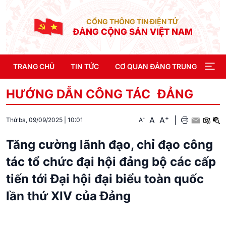
CỔNG THÔNG TIN ĐIỆN TỬ
ĐẢNG CỘNG SẢN VIỆT NAM
TRANG CHỦ
TIN TỨC
CƠ QUAN ĐẢNG TRUNG ƯƠNG
HƯỚNG DẪN CÔNG TÁC ĐẢNG
+
A
A
|
-
A
Thứ ba, 09/09/2025
|
10:01
Tăng cường lãnh đạo, chỉ đạo công
tác tổ chức đại hội đảng bộ các cấp
tiến tới Đại hội đại biểu toàn quốc
lần thứ XIV của Đảng