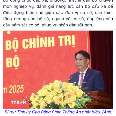
bộ công chức cấp xã, phường, nhất là cán bộ chuyên
môn nghiệp vụ; đánh giá năng lực cán bộ cấp xã để
điều động biên chế giữa các đơn vị cơ sở, cần thiết
tăng cường cán bộ sở, ngành về cơ sở, đáp ứng yêu
cầu bám sát cơ sở, phục vụ nhân dân tốt hơn.
Bí thư Tỉnh
ủy
Cao Bằng
Phan
Thăng An phát biểu. (Ảnh: