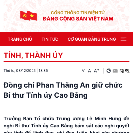
CỔNG THÔNG TIN ĐIỆN TỬ
ĐẢNG CỘNG SẢN VIỆT NAM
TRANG CHỦ
TIN TỨC
CƠ QUAN ĐẢNG TRUNG ƯƠNG
TỈNH, THÀNH ỦY
+
A
A
|
-
A
Thứ tư, 03/12/2025
|
18:35
Đồng chí Phan Thăng An giữ chức
Bí thư Tỉnh ủy Cao Bằng
Trưởng Ban Tổ chức Trung ương Lê Minh Hưng đề
nghị Bí thư Tỉnh ủy Cao Bằng bám sát các nghị quyết
của tỉnh để lãnh đạo, chỉ đạo triển khai các chương