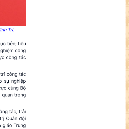
nh Trí.
c tiễn; tiêu
 nghiệm công
ực công tác
trí công tác
o sự nghiệp
 cực cùng Bộ
n quan trọng
ng tác, trải
trị Quân đội
n giáo Trung