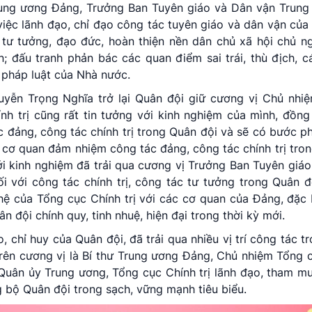
 Trung ương Đảng, Trưởng Ban Tuyên giáo và Dân vận Trun
việc lãnh đạo, chỉ đạo công tác tuyên giáo và dân vận củ
tư tưởng, đạo đức, hoàn thiện nền dân chủ xã hội chủ ng
 đấu tranh phản bác các quan điểm sai trái, thù địch, c
 pháp luật của Nhà nước.
uyễn Trọng Nghĩa trở lại Quân đội giữ cương vị Chủ nhi
ính trị cũng rất tin tưởng với kinh nghiệm của mình, đồn
 đảng, công tác chính trị trong Quân đội và sẽ có bước ph
 là cơ quan đảm nhiệm công tác đảng, công tác chính trị tro
i kinh nghiệm đã trải qua cương vị Trưởng Ban Tuyên giá
 với công tác chính trị, công tác tư tưởng trong Quân 
ệ của Tổng cục Chính trị với các cơ quan của Đảng, đặc 
n đội chính quy, tinh nhuệ, hiện đại trong thời kỳ mới.
 chỉ huy của Quân đội, đã trải qua nhiều vị trí công tác tr
Trên cương vị là Bí thư Trung ương Đảng, Chủ nhiệm Tổng c
uân ủy Trung ương, Tổng cục Chính trị lãnh đạo, tham m
g bộ Quân đội trong sạch, vững mạnh tiêu biểu.