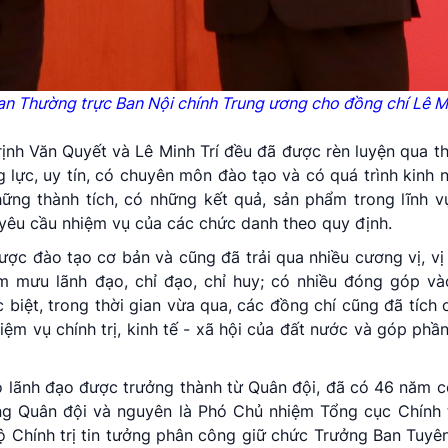
n Thường trực Ban Nội chính Trung ương cho đồng chí Lê Mi
ịnh Văn Quyết và Lê Minh Trí đều đã được rèn luyện qua thự
ng lực, uy tín, có chuyên môn đào tạo và có quá trình kinh
ững thành tích, có những kết quả, sản phẩm trong lĩnh v
 yêu cầu nhiệm vụ của các chức danh theo quy định.
ợc đào tạo cơ bản và cũng đã trải qua nhiều cương vị, vị 
m mưu lãnh đạo, chỉ đạo, chỉ huy; có nhiều đóng góp và
biệt, trong thời gian vừa qua, các đồng chí cũng đã tích
nhiệm vụ chính trị, kinh tế - xã hội của đất nước và góp phầ
lãnh đạo được trưởng thành từ Quân đội, đã có 46 năm cô
rong Quân đội và nguyên là Phó Chủ nhiệm Tổng cục Chính 
 Chính trị tin tưởng phân công giữ chức Trưởng Ban Tuyê