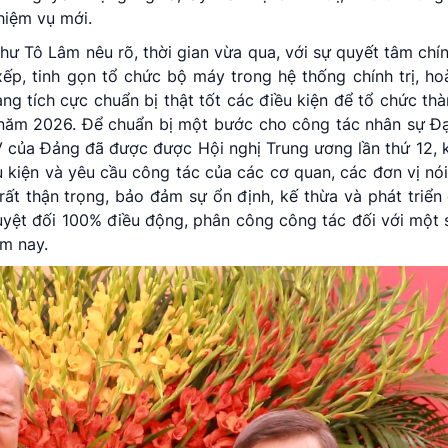
hiệm vụ mới.
 Tô Lâm nêu rõ, thời gian vừa qua, với sự quyết tâm chính 
ếp, tinh gọn tổ chức bộ máy trong hệ thống chính trị, ho
ng tích cực chuẩn bị thật tốt các điều kiện để tổ chức th
 năm 2026. Để chuẩn bị một bước cho công tác nhân sự Đạ
 của Đảng đã được được Hội nghị Trung ương lần thứ 12, k
 kiện và yêu cầu công tác của các cơ quan, các đơn vị nói
 rất thận trọng, bảo đảm sự ổn định, kế thừa và phát triển
uyệt đối 100% điều động, phân công công tác đối với một 
m nay.