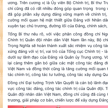
ương. Trên cương vị là Ủy viên Bộ Chính trị, Bí thư
chí cũng đã có rất nhiều đóng góp quan trọng trong 
đã góp phần xây dựng đảng vững mạnh về chính trị, 
cường mối quan hệ mật thiết giữa Đảng với Nhân dân;
xuyên tạc chủ trương, đường lối của Đảng, chính sách,
Tổng Bí thư nêu rõ, với việc phân công đồng chí Ng
Chính trị Quân đội nhân dân Việt Nam lần này, Bộ ch
Trọng Nghĩa sẽ hoàn thành xuất sắc nhiệm vụ công tác
xứng đáng với vị trí, vai trò của Tổng cục Chính trị -
dưới sự lãnh đạo của Đảng và Quân ủy Trung ương. Vớ
lại càng thêm gắn bó giữa các mặt công tác đảng đối
Việt Nam và đồng thời cũng là tăng cường mối quan h
tác chính trị, công tác tư tưởng, công tác xây dựng Quâ
Đồng chí Đại tướng Trịnh Văn Quyết là cán bộ lãnh đạo,
vực công tác đảng, công tác chính trị của Quân đội. 
Quân đội nhân dân Việt Nam, đồng chí cũng đã cùng Q
trương, giải pháp cơ bản, chiến lược để xây dựng Đản