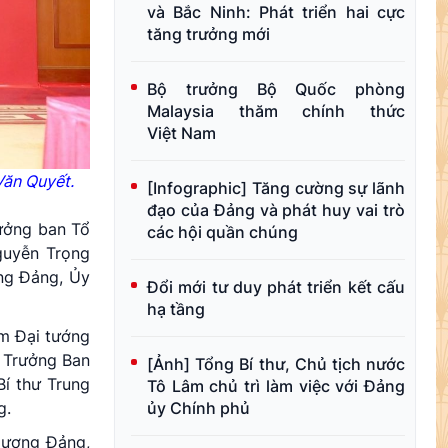
và Bắc Ninh: Phát triển hai cực
tăng trưởng mới
Bộ trưởng Bộ Quốc phòng
Malaysia thăm chính thức
Việt Nam
Văn Quyết.
[Infographic] Tăng cường sự lãnh
đạo của Đảng và phát huy vai trò
rưởng ban Tổ
các hội quần chúng
guyễn Trọng
ơng Đảng, Ủy
Đổi mới tư duy phát triển kết cấu
hạ tầng
ệm Đại tướng
ụ Trưởng Ban
[Ảnh] Tổng Bí thư, Chủ tịch nước
Bí thư Trung
Tô Lâm chủ trì làm việc với Đảng
g.
ủy Chính phủ
g ương Đảng,