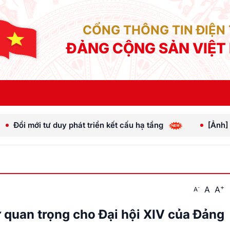
CỔNG THÔNG TIN ĐIỆN
ĐẢNG CỘNG SẢN VIỆT
 phát triển kết cấu hạ tầng
[Ảnh] Tổng Bí thư, Chủ 
+
A
A
-
A
 quan trọng cho Đại hội XIV của Đảng