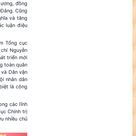
g ương, đồng
a Đảng. Cũng
hĩa và tăng
ác luận điệu
ệm Tổng cục
g chí Nguyễn
át triển mới
ng toàn quân
o và Dân vận
đội nhân dân
biệt là công
ong các lĩnh
ục Chính trị
ưu nhiều chủ