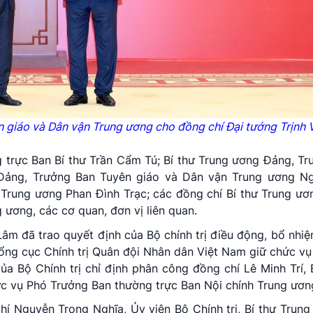
 giáo và Dân vận Trung ương cho đồng chí Đại tướng Trịnh 
g trực Ban Bí thư Trần Cẩm Tú; Bí thư Trung ương Đảng, T
 Đảng, Trưởng Ban Tuyên giáo và Dân vận Trung ương N
 Trung ương Phan Đình Trạc; các đồng chí Bí thư Trung ư
ương, các cơ quan, đơn vị liên quan.
 Lâm đã trao quyết định của Bộ chính trị điều động, bổ nhi
Tổng cục Chính trị Quân đội Nhân dân Việt Nam giữ chức v
a Bộ Chính trị chỉ định phân công đồng chí Lê Minh Trí, 
c vụ Phó Trưởng Ban thường trực Ban Nội chính Trung ươn
 Nguyễn Trọng Nghĩa, Ủy viên Bộ Chính trị, Bí thư Trun