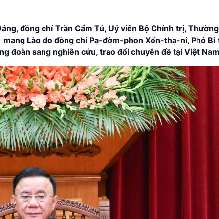
ảng, đồng chí Trần Cẩm Tú, Uỷ viên Bộ Chính trị, Thường
 mạng Lào do đồng chí Pạ-đờm-phon Xổn-thạ-ni, Phó Bí t
ng đoàn sang nghiên cứu, trao đổi chuyên đề tại Việt Nam