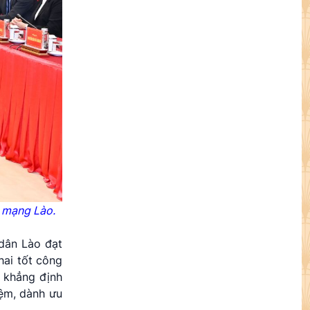
h mạng Lào.
dân Lào đạt
hai tốt công
; khẳng định
iệm, dành ưu