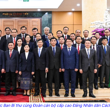
rực Ban Bí thư cùng Đoàn cán bộ cấp cao Đảng Nhân dân Các