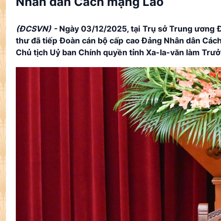
Nhân dân Cách mạng Lào
(ĐCSVN) -
Ngày 03/12/2025, tại Trụ sở Trung ương Đ
thư đã tiếp Đoàn cán bộ cấp cao Đảng Nhân dân Cách
Chủ tịch Uỷ ban Chính quyền tỉnh Xa-la-văn làm Trưở