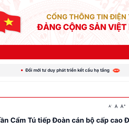
CỔNG THÔNG TIN ĐIỆN
ĐẢNG CỘNG SẢN VIỆT
ư duy phát triển kết cấu hạ tầng
[Ảnh] Tổng Bí thư,
+
A
A
-
A
rần Cẩm Tú tiếp Đoàn cán bộ cấp cao 