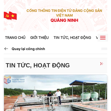
CỔNG THÔNG TIN ĐIỆN TỬ ĐẢNG CỘNG SẢN
VIỆT NAM
QUẢNG NINH
TRANG CHỦ
GIỚI THIỆU
TIN TỨC, HOẠT ĐỘNG
VĂN BẢN
Togg
navig
Quay lại cổng chính
TIN TỨC, HOẠT ĐỘNG